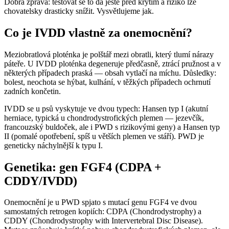
Dobrá zpráva: testovat se to dá ještě před krytím a riziko lze
chovatelsky drasticky snížit. Vysvětlujeme jak.
Co je IVDD vlastně za onemocnění?
Meziobratlová ploténka je polštář mezi obratli, který tlumí nárazy
páteře. U IVDD ploténka degeneruje předčasně, ztrácí pružnost a v
některých případech praská — obsah vytlačí na míchu. Důsledky:
bolest, neochota se hýbat, kulhání, v těžkých případech ochrnutí
zadních končetin.
IVDD se u psů vyskytuje ve dvou typech: Hansen typ I (akutní
herniace, typická u chondrodystrofických plemen — jezevčík,
francouzský buldoček, ale i PWD s rizikovými geny) a Hansen typ
II (pomalé opotřebení, spíš u větších plemen ve stáří). PWD je
geneticky náchylnější k typu I.
Genetika: gen FGF4 (CDPA +
CDDY/IVDD)
Onemocnění je u PWD spjato s mutací genu FGF4 ve dvou
samostatných retrogen kopiích: CDPA (Chondrodystrophy) a
CDDY (Chondrodystrophy with Intervertebral Disc Disease).