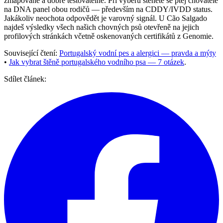
zmapované a dobře testovatelné. Při výběru štěněte se ptej chovatele
na DNA panel obou rodičů — především na CDDY/IVDD status.
Jakákoliv neochota odpovědět je varovný signál. U Cão Salgado
najdeš výsledky všech našich chovných psů otevřeně na jejich
profilových stránkách včetně oskenovaných certifikátů z Genomie.
Související čtení:
Portugalský vodní pes a alergici — pravda a mýty
•
Jak vybrat štěně portugalského vodního psa — 7 otázek
.
Sdílet článek: