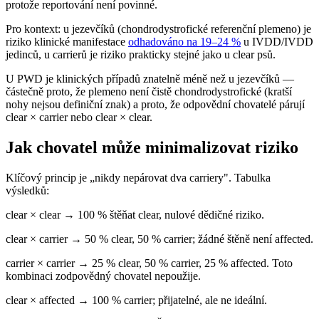
protože reportování není povinné.
Pro kontext: u jezevčíků (chondrodystrofické referenční plemeno) je
riziko klinické manifestace
odhadováno na 19–24 %
u IVDD/IVDD
jedinců, u carrierů je riziko prakticky stejné jako u clear psů.
U PWD je klinických případů znatelně méně než u jezevčíků —
částečně proto, že plemeno není čistě chondrodystrofické (kratší
nohy nejsou definiční znak) a proto, že odpovědní chovatelé párují
clear × carrier nebo clear × clear.
Jak chovatel může minimalizovat riziko
Klíčový princip je „nikdy nepárovat dva carriery". Tabulka
výsledků:
clear × clear → 100 % štěňat clear, nulové dědičné riziko.
clear × carrier → 50 % clear, 50 % carrier; žádné štěně není affected.
carrier × carrier → 25 % clear, 50 % carrier, 25 % affected. Toto
kombinaci zodpovědný chovatel nepoužije.
clear × affected → 100 % carrier; přijatelné, ale ne ideální.