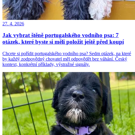
27. 4. 2026
Jak vybrat štěně portugalského vodního psa: 7
otázek, které byste si měli položit ještě před koupí
Chcete si pořídit portugalského vodního psa? Sedm otázek, na které
by každý zodpovědný chovatel měl odpovědět bez váhání. Český
kontext, konkrétní příklady, výstražné signály.