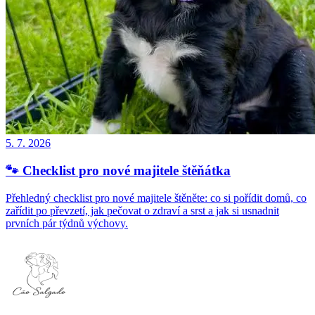
5. 7. 2026
🐾 Checklist pro nové majitele štěňátka
Přehledný checklist pro nové majitele štěněte: co si pořídit domů, co
zařídit po převzetí, jak pečovat o zdraví a srst a jak si usnadnit
prvních pár týdnů výchovy.