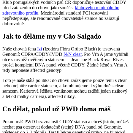
Klub portugalských vodních psů ČR doporučuje testování CDDY
před zařazením do chovu jako součást
klubového minimálního
zdravotního profilu
. Mezinárodní standard FCI testování
nepředepisuje, ale renomované chovatelské stanice ho zařazují
dobrovolně.
Jak to děláme my v Cão Salgado
Naše chovná fena
Izi
(Izodóra Flóra Ortipo Black) je testovaná
Genomií: CDPA/CDDY/IVDD
N/N clear
. Pro Vrh A jsme vybírali
otce s rovněž ověřeným statusem — Jean Joe Black Royal Rives
prošel kompletní DNA panel včetně CDDY. Žádné štěně z Vrhu A
tedy neponese affected genotyp.
Toto je naše stálá politika: do chovu zařazujeme pouze fenu s clear
nebo nejhůře carrier statusem, a kombinujeme ji výhradně s clear
samcem. Karierová štěňata vzniknout mohou (zdědí jeden rizikový
allel od matky-carriera), affected nikdy.
Co dělat, pokud už PWD doma máš
Pokud máš PWD bez znalosti CDDY statusu a chceš jistotu, můžeš
nechat psa otestovat dodatečně (stejný DNA panel od Genomie,
výsledek do 2-3 týdnů). Test ti řekne genetické riziko, ne klinický