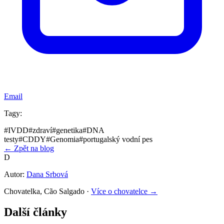
Email
Tagy:
#
IVDD
#
zdraví
#
genetika
#
DNA
testy
#
CDDY
#
Genomia
#
portugalský vodní pes
← Zpět na blog
D
Autor:
Dana Srbová
Chovatelka, Cão Salgado
·
Více o chovatelce →
Další články