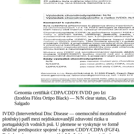
Genomia certifikát CDPA/CDDY/IVDD pro Izi
(Izodóra Flóra Ortipo Black) — N/N clear status, Cão
Salgado
IVDD (Intervertebral Disc Disease — onemocnění meziobratlové
ploténky) patří mezi nejdiskutovanější zdravotní rizika u
portugalských vodních psů. U plemene se vyskytuje ve formě
dědičné predispozice spojené s genem CDDY/CDPA (FGF4).