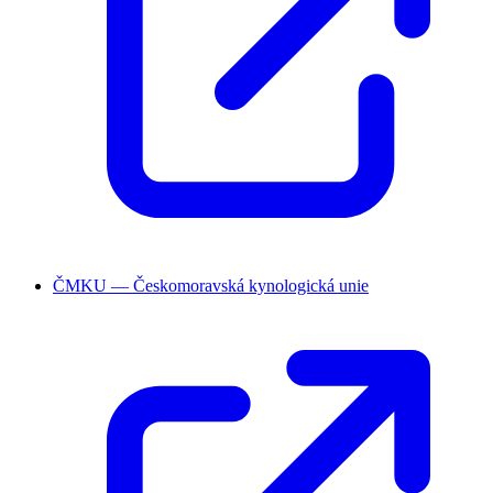
ČMKU — Českomoravská kynologická unie