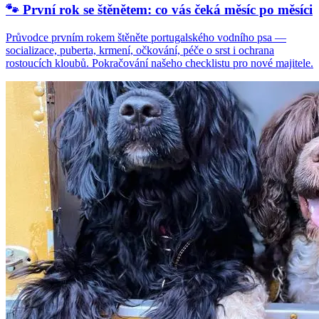
🐾 První rok se štěnětem: co vás čeká měsíc po měsíci
Průvodce prvním rokem štěněte portugalského vodního psa —
socializace, puberta, krmení, očkování, péče o srst i ochrana
rostoucích kloubů. Pokračování našeho checklistu pro nové majitele.