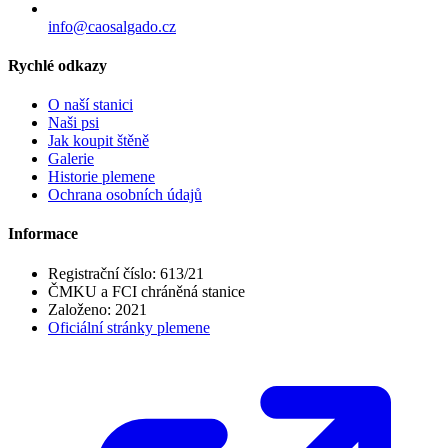
info@caosalgado.cz
Rychlé odkazy
O naší stanici
Naši psi
Jak koupit štěně
Galerie
Historie plemene
Ochrana osobních údajů
Informace
Registrační číslo:
613/21
ČMKU a FCI chráněná stanice
Založeno:
2021
Oficiální stránky plemene