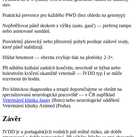
stav.
Praktická prevence pro každého PWD (bez ohledu na genotyp):
Nepřetěžovat páteř skokem z výšky (auto, gauč) — preferuj rampu
nebo asistované sundání.
Pravidelný plavecký nebo přirozený pohyb posiluje zádové svaly,
které páteř stabilizují.
Hlídat hmotnost — obezita zvyšuje tlak na ploténky 2-3×.
Při náhlém kulhání zadních končetin, neochotě se hýbat nebo
bolestivém kvičení okamžitě veterinář — IVDD typ I se může
rozvinout do hodin.
Pro klinickou diagnostiku a terapii doporučujeme se obrátit na
specializovaná neurologická pracoviště — v ČR například
Veterinární klinika Jaggy
(Brno) nebo neurologické oddělení
Veterinární kliniky Animed (Praha).
Závěr
IVDD je u portugalských vodních psů reálné riziko, ale dobře