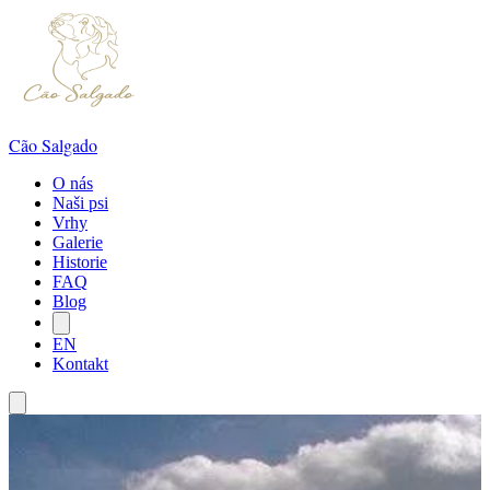
Cão Salgado
O nás
Naši psi
Vrhy
Galerie
Historie
FAQ
Blog
EN
Kontakt