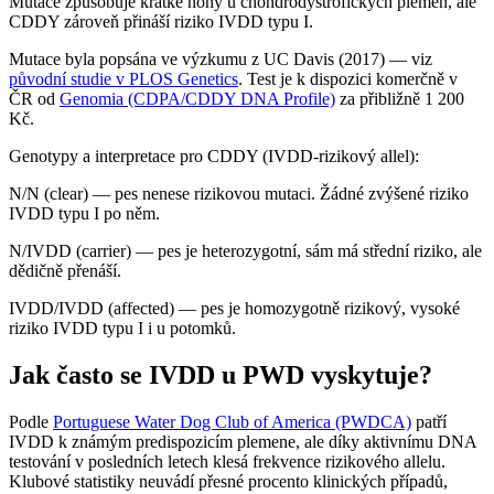
Mutace způsobuje krátké nohy u chondrodystrofických plemen, ale
CDDY zároveň přináší riziko IVDD typu I.
Mutace byla popsána ve výzkumu z UC Davis (2017) — viz
původní studie v PLOS Genetics
. Test je k dispozici komerčně v
ČR od
Genomia (CDPA/CDDY DNA Profile)
za přibližně 1 200
Kč.
Genotypy a interpretace pro CDDY (IVDD-rizikový allel):
N/N (clear) — pes nenese rizikovou mutaci. Žádné zvýšené riziko
IVDD typu I po něm.
N/IVDD (carrier) — pes je heterozygotní, sám má střední riziko, ale
dědičně přenáší.
IVDD/IVDD (affected) — pes je homozygotně rizikový, vysoké
riziko IVDD typu I i u potomků.
Jak často se IVDD u PWD vyskytuje?
Podle
Portuguese Water Dog Club of America (PWDCA)
patří
IVDD k známým predispozicím plemene, ale díky aktivnímu DNA
testování v posledních letech klesá frekvence rizikového allelu.
Klubové statistiky neuvádí přesné procento klinických případů,