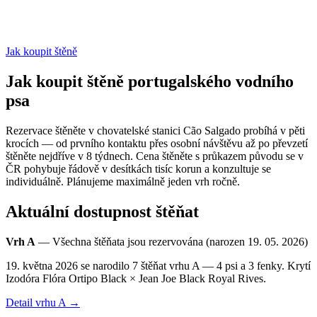
Jak koupit štěně
Jak koupit štěně portugalského vodního
psa
Rezervace štěněte v chovatelské stanici Cão Salgado probíhá v pěti
krocích — od prvního kontaktu přes osobní návštěvu až po převzetí
štěněte nejdříve v 8 týdnech. Cena štěněte s průkazem původu se v
ČR pohybuje řádově v desítkách tisíc korun a konzultuje se
individuálně. Plánujeme maximálně jeden vrh ročně.
Aktuální dostupnost štěňat
Vrh A
—
Všechna štěňata jsou rezervována
(narozen
19. 05. 2026
)
19. května 2026 se narodilo 7 štěňat vrhu A — 4 psi a 3 fenky. Krytí
Izodóra Flóra Ortipo Black × Jean Joe Black Royal Rives.
Detail vrhu
A
→