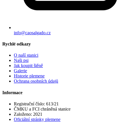
info@caosalgado.cz
Rychlé odkazy
O naší stanici
Naši psi
Jak koupit štěně
Galerie
Historie plemene
Ochrana osobních údajů
Informace
Registrační číslo:
613/21
ČMKU a FCI chráněná stanice
Založeno:
2021
Oficiální stránky plemene