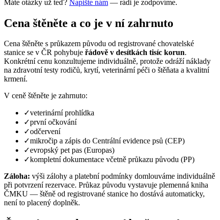
Máte otázky už teď?
Napište nám
— rádi je zodpovíme.
Cena štěněte a co je v ní zahrnuto
Cena štěněte s průkazem původu od registrované chovatelské
stanice se v ČR pohybuje
řádově v desítkách tisíc korun
.
Konkrétní cenu konzultujeme individuálně, protože odráží náklady
na zdravotní testy rodičů, krytí, veterinární péči o štěňata a kvalitní
krmení.
V ceně štěněte je zahrnuto:
✓
veterinární prohlídka
✓
první očkování
✓
odčervení
✓
mikročip a zápis do Centrální evidence psů (CEP)
✓
evropský pet pas (Europas)
✓
kompletní dokumentace včetně průkazu původu (PP)
Záloha:
výši zálohy a platební podmínky domlouváme individuálně
při potvrzení rezervace. Průkaz původu vystavuje plemenná kniha
ČMKU — štěně od registrované stanice ho dostává automaticky,
není to placený doplněk.