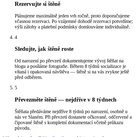
Rezervujte si štěně
Plánujeme maximálně jeden vrh ročně, proto doporučujeme
včasnou rezervaci. Po vzájemné dohodě rezervaci potvrdíme;
výši zálohy a platební podmínky domlouváme individuálně.
4
Sledujte, jak štěně roste
Od narození po převzetí dokumentujeme vývoj štěňat na
blogu a posíláme fotografie. Během 8 týdnů socializace je
vítaná i opakovaná návštěva — štěně si na vás zvykne ještě
před odběrem.
5
Převezměte štěně — nejdříve v 8 týdnech
Štěňata předáváme nejdříve 8 týdnů po narození, osobně u
nás ve Slaném. Při převzetí dostanete očkované, odčervené a
čipované štěně s kompletní dokumentací včetně průkazu
původu.