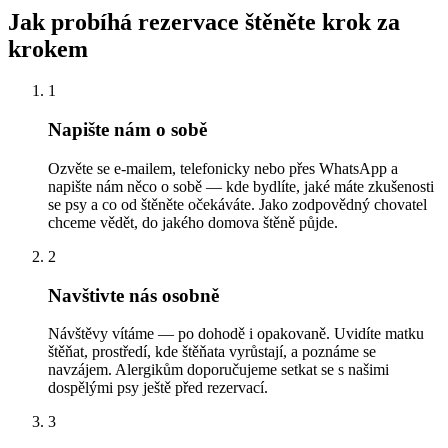
Jak probíhá rezervace štěněte krok za
krokem
1
Napište nám o sobě
Ozvěte se e-mailem, telefonicky nebo přes WhatsApp a
napište nám něco o sobě — kde bydlíte, jaké máte zkušenosti
se psy a co od štěněte očekáváte. Jako zodpovědný chovatel
chceme vědět, do jakého domova štěně půjde.
2
Navštivte nás osobně
Návštěvy vítáme — po dohodě i opakovaně. Uvidíte matku
štěňat, prostředí, kde štěňata vyrůstají, a poznáme se
navzájem. Alergikům doporučujeme setkat se s našimi
dospělými psy ještě před rezervací.
3