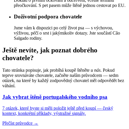
Doklad o prvním očkování a odčervení, včetně termínu
přeočkování. S pet pasem může štěně jednou cestovat po EU.
Doživotní podpora chovatele
Jsme vám k dispozici po celý život psa — s výchovou,
výživou, péčí o srst i jakýmikoliv dotazy. Jste součástí Cão
Salgado rodiny.
Ještě nevíte, jak poznat dobrého
chovatele?
Tato stránka popisuje, jak probíhá koupě štěněte
u nás
. Pokud
teprve srovnáváte chovatele, začněte naším průvodcem — sedm
otázek, na které by každý zodpovědný chovatel měl odpovědět bez
váhání.
Jak vybrat štěně portugalského vodního psa
7 otázek, které byste si měli položit ještě před koupí — český
kontext, konkrétní příklady, výstražné signály.
Přečíst průvodce →