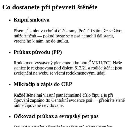
Co dostanete při převzetí štěněte
Kupní smlouva
Písemná smlouva chrání obě strany. Počítá i s tím, že se život
může změnit — pokud byste se o psa nemohli dál starat,
vracíte ho k nám, ne do útulku.
Průkaz původu (PP)
Rodokmen vystavený plemennou knihou ČMKU/FCI. Naše
stanice je registrována pod číslem 613/21 a rodiče štěňat jsou
zveřejněni na webu se všemi rodokmenovými údaji.
Mikročip a zápis do CEP
Každé štěně má vlastní patnáctimístné číslo čipu a je při
čipování zapsáno do Centrální evidence psů — přebíráte štěně
řádně čipované i evidované.
Očkovací průkaz a evropský pet pas