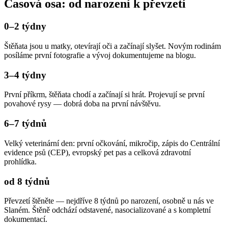
Časová osa: od narození k převzetí
0–2 týdny
Štěňata jsou u matky, otevírají oči a začínají slyšet. Novým rodinám
posíláme první fotografie a vývoj dokumentujeme na blogu.
3–4 týdny
První příkrm, štěňata chodí a začínají si hrát. Projevují se první
povahové rysy — dobrá doba na první návštěvu.
6–7 týdnů
Velký veterinární den: první očkování, mikročip, zápis do Centrální
evidence psů (CEP), evropský pet pas a celková zdravotní
prohlídka.
od 8 týdnů
Převzetí štěněte — nejdříve 8 týdnů po narození, osobně u nás ve
Slaném. Štěně odchází odstavené, nasocializované a s kompletní
dokumentací.