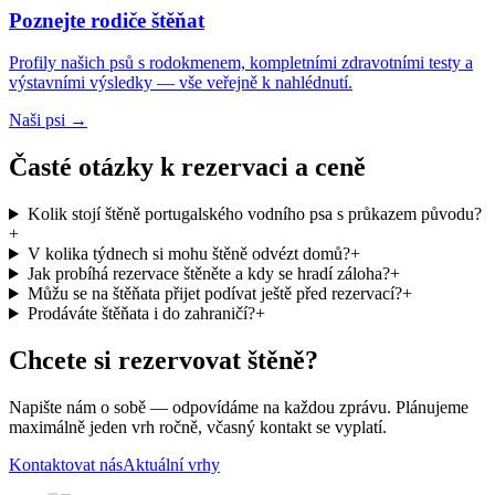
Poznejte rodiče štěňat
Profily našich psů s rodokmenem, kompletními zdravotními testy a
výstavními výsledky — vše veřejně k nahlédnutí.
Naši psi →
Časté otázky k rezervaci a ceně
Kolik stojí štěně portugalského vodního psa s průkazem původu?
+
V kolika týdnech si mohu štěně odvézt domů?
+
Jak probíhá rezervace štěněte a kdy se hradí záloha?
+
Můžu se na štěňata přijet podívat ještě před rezervací?
+
Prodáváte štěňata i do zahraničí?
+
Chcete si rezervovat štěně?
Napište nám o sobě — odpovídáme na každou zprávu. Plánujeme
maximálně jeden vrh ročně, včasný kontakt se vyplatí.
Kontaktovat nás
Aktuální vrhy