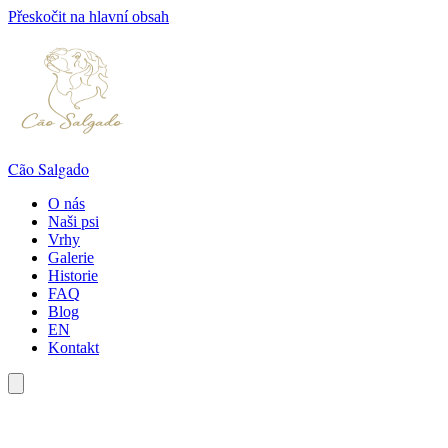
Přeskočit na hlavní obsah
Cão Salgado
O nás
Naši psi
Vrhy
Galerie
Historie
FAQ
Blog
EN
Kontakt