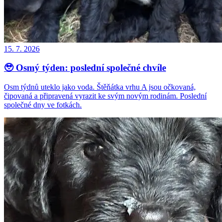
15. 7. 2026
🥹 Osmý týden: poslední společné chvíle
Osm týdnů uteklo jako voda. Štěňátka vrhu A jsou očkovaná,
čipovaná a připravená vyrazit ke svým novým rodinám. Poslední
společné dny ve fotkách.