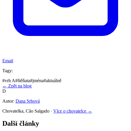
Email
Tagy:
#
vrh A
#
štěňata
#
jména
#
aktuálně
← Zpět na blog
D
Autor:
Dana Srbová
Chovatelka, Cão Salgado
·
Více o chovatelce →
Další články