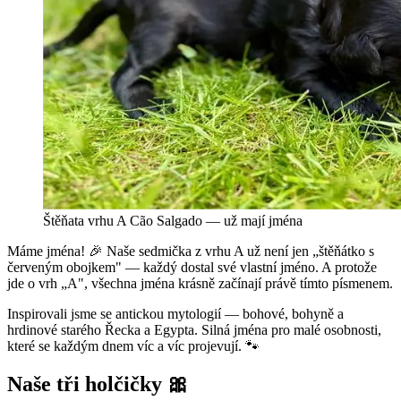
Štěňata vrhu A Cão Salgado — už mají jména
Máme jména! 🎉 Naše sedmička z vrhu A už není jen „štěňátko s
červeným obojkem" — každý dostal své vlastní jméno. A protože
jde o vrh „A", všechna jména krásně začínají právě tímto písmenem.
Inspirovali jsme se antickou mytologií — bohové, bohyně a
hrdinové starého Řecka a Egypta. Silná jména pro malé osobnosti,
které se každým dnem víc a víc projevují. 🐾
Naše tři holčičky 🎀