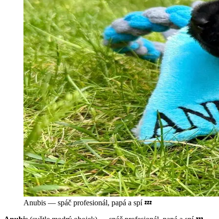
Anubis — spáč profesionál, papá a spí 💤