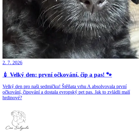
2. 7. 2026
💉 Velký den: první očkování, čip a pas! 🐾
Velký den pro naši sedmičku! Štěňata vrhu A absolvovala první
očkování, čipování a dostala evropský pet pas. Jak to zvládli malí
hrdinové?