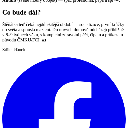
Anubis
(světle modrý obojek) — spáč profesionál, papá a spí 💤.
Co bude dál?
Štěňátka teď čeká nejdůležitější období — socializace, první krůčky
do světa a spousta mazlení. Do nových domovů odcházejí přibližně
v 8–9 týdnech věku, s kompletní zdravotní péčí, čipem a průkazem
původu ČMKU/FCI. 🏡
Sdílet článek: