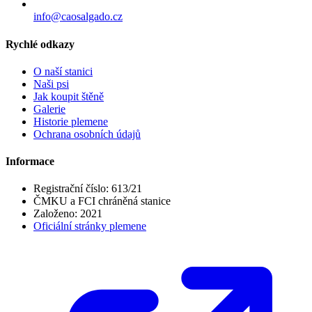
info@caosalgado.cz
Rychlé odkazy
O naší stanici
Naši psi
Jak koupit štěně
Galerie
Historie plemene
Ochrana osobních údajů
Informace
Registrační číslo:
613/21
ČMKU a FCI chráněná stanice
Založeno:
2021
Oficiální stránky plemene