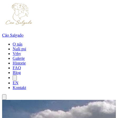
Cão Salgado
O nás
Naši psi
Vrhy
Galerie
Historie
FAQ
Blog
EN
Kontakt