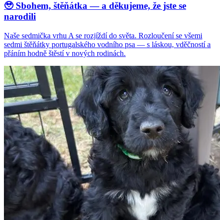
🥹 Sbohem, štěňátka — a děkujeme, že jste se
narodili
Naše sedmička vrhu A se rozjíždí do světa. Rozloučení se všemi
sedmi štěňátky portugalského vodního psa — s láskou, vděčností a
přáním hodně štěstí v nových rodinách.