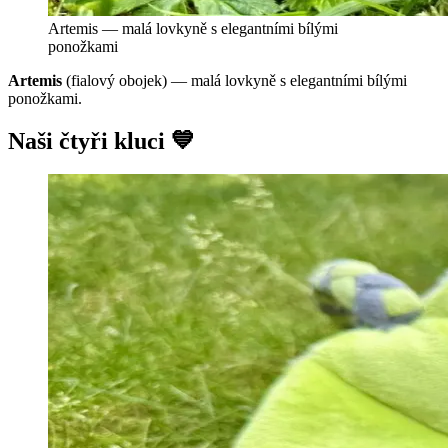
Artemis — malá lovkyně s elegantními bílými
ponožkami
Artemis
(fialový obojek) — malá lovkyně s elegantními bílými
ponožkami.
Naši čtyři kluci 💙